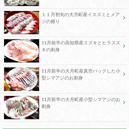
１１月初旬の大月町産イスズミとメア
ジの握り
11月前半の高知県産スズキとヒラスズ
キの刺身
11月前半の大月町産真空パックした小
型シマアジのお刺身
11月前半の大月町産小型シマアジのお
刺身