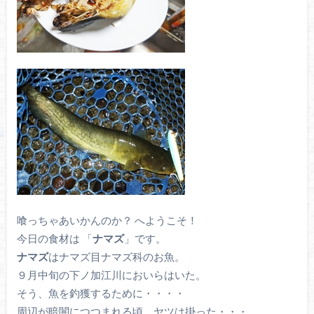
喰っちゃあいかんのか？ へようこそ！
今日の食材は 「
ナマズ
」です。
ナマズ
はナマズ目ナマズ科のお魚。
９月中旬の下ノ加江川においらはいた。
そう、魚を釣獲するために・・・・
周辺が暗闇につつまれる頃、ヤツは掛った・・・