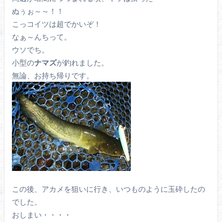
ぬぅぉ～～！！
こっコイツは超でかいぞ！
なぁ～んちって。
ウソでち。
小型の
ナマズ
が釣れました。
無論、お持ち帰りです。
この後、アカメを狙いに行き、いつものように玉砕したの
でした。
おしまい・・・・