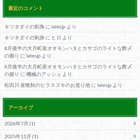
最近のコメント
キツネダイの刺身
に
latesjp
より
キツネダイの刺身
に
ヒロ
より
8月後半の大月町産オオモンハタとカサゴのライトな酢〆
の握り
に
latesjp
より
8月後半の大月町産オオモンハタとカサゴのライトな酢〆
の握り
に
機械のアッシュ
より
松田川 産晩秋のヒラスズキのお造り他
に
latesjp
より
アーカイブ
2026年7月 (1)
2025年11月 (1)