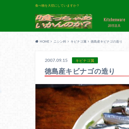
食べ物を大切にしていますか？
Kitchenware
調理器具
HOME
ニシン科
キビナゴ属
徳島産キビナゴの造り
2007.09.15
キビナゴ属
徳島産キビナゴの造り