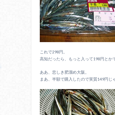
これで298円。
高知だったら、もっと入って198円とか
ああ、悲しき肥溜め大阪。
まあ、半額で購入したので実質149円じ