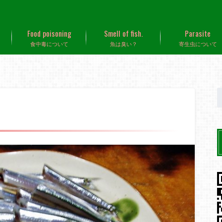
Food poisoning
Smell of fish.
Parasite
食中毒について
魚は臭い？
寄生虫について