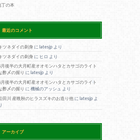
包丁の本
最近のコメント
キツネダイの刺身
に
latesjp
より
キツネダイの刺身
に
ヒロ
より
8月後半の大月町産オオモンハタとカサゴのライト
な酢〆の握り
に
latesjp
より
8月後半の大月町産オオモンハタとカサゴのライト
な酢〆の握り
に
機械のアッシュ
より
松田川 産晩秋のヒラスズキのお造り他
に
latesjp
よ
り
アーカイブ