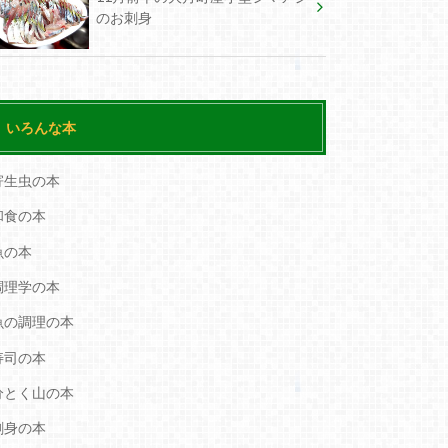
のお刺身
いろんな本
寄生虫の本
和食の本
魚の本
調理学の本
魚の調理の本
寿司の本
分とく山の本
刺身の本