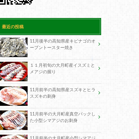
最近の投稿
11月後半の高知県産キビナゴのオ
ーブントースター焼き
１１月初旬の大月町産イスズミと
メアジの握り
11月前半の高知県産スズキとヒラ
スズキの刺身
11月前半の大月町産真空パックし
た小型シマアジのお刺身
11月前半の大月町産小型シマアジ