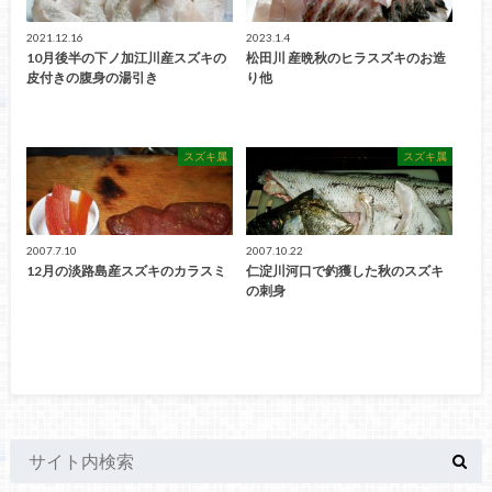
2021.12.16
2023.1.4
10月後半の下ノ加江川産スズキの
松田川 産晩秋のヒラスズキのお造
皮付きの腹身の湯引き
り他
スズキ属
スズキ属
2007.7.10
2007.10.22
12月の淡路島産スズキのカラスミ
仁淀川河口で釣獲した秋のスズキ
の刺身