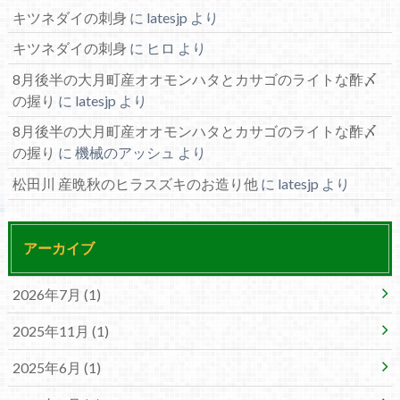
キツネダイの刺身
に
latesjp
より
キツネダイの刺身
に
ヒロ
より
8月後半の大月町産オオモンハタとカサゴのライトな酢〆
の握り
に
latesjp
より
8月後半の大月町産オオモンハタとカサゴのライトな酢〆
の握り
に
機械のアッシュ
より
松田川 産晩秋のヒラスズキのお造り他
に
latesjp
より
アーカイブ
2026年7月 (1)
2025年11月 (1)
2025年6月 (1)