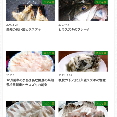
スズキ属
スズキ属
2007.8.27
2007.9.3
高知の思い出ヒラスズキ
ヒラスズキのフレーク
スズキ属
スズキ属
2025.2.1
2022.12.24
10月前半のまあまあな鮮度の高知
晩秋の下ノ加江川産スズキの塩煮
県松田川産ヒラスズキの刺身
スズキ属
スズキ属