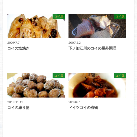
コイ属
コイ属
2009.7.7
2007.9.2
コイの塩焼き
下ノ加江川のコイの屋外調理
コイ属
コイ属
2010.11.12
2014.8.1
コイの練り物
ドイツゴイの煮物