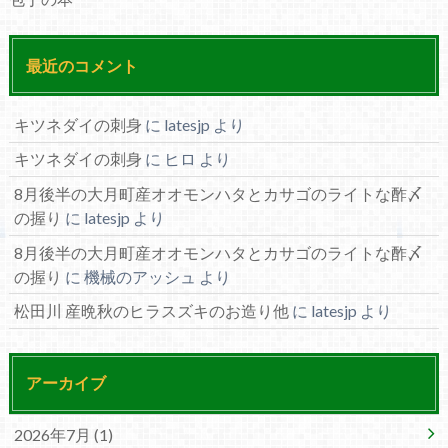
最近のコメント
キツネダイの刺身
に
latesjp
より
キツネダイの刺身
に
ヒロ
より
8月後半の大月町産オオモンハタとカサゴのライトな酢〆
の握り
に
latesjp
より
8月後半の大月町産オオモンハタとカサゴのライトな酢〆
の握り
に
機械のアッシュ
より
松田川 産晩秋のヒラスズキのお造り他
に
latesjp
より
アーカイブ
2026年7月 (1)