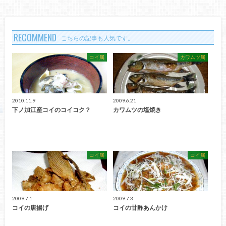
RECOMMEND
こちらの記事も人気です。
コイ属
カワムツ属
2010.11.9
2009.6.21
下ノ加江産コイのコイコク？
カワムツの塩焼き
コイ属
コイ属
2009.7.1
2009.7.3
コイの唐揚げ
コイの甘酢あんかけ