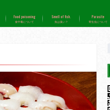
Food poisoning
Smell of fish.
Parasite
食中毒について
魚は臭い？
寄生虫について