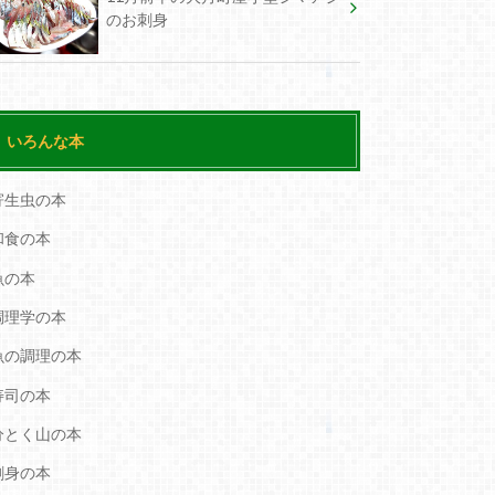
のお刺身
いろんな本
寄生虫の本
和食の本
魚の本
調理学の本
魚の調理の本
寿司の本
分とく山の本
刺身の本