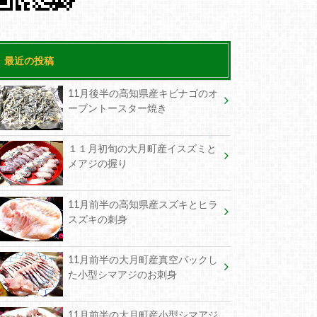
最近の投稿
11月後半の高知県産キビナゴのオ
ーブントースター焼き
１１月初旬の大月町産イスズミと
メアジの握り
11月前半の高知県産スズキとヒラ
スズキの刺身
11月前半の大月町産真空パックし
た小型シマアジのお刺身
11月前半の大月町産小型シマアジ