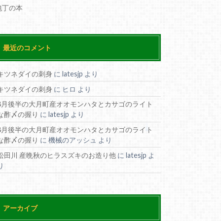
包丁の本
最近のコメント
キツネダイの刺身
に
latesjp
より
キツネダイの刺身
に
ヒロ
より
8月後半の大月町産オオモンハタとカサゴのライト
な酢〆の握り
に
latesjp
より
8月後半の大月町産オオモンハタとカサゴのライト
な酢〆の握り
に
機械のアッシュ
より
松田川 産晩秋のヒラスズキのお造り他
に
latesjp
よ
り
アーカイブ