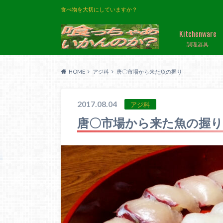
食べ物を大切にしていますか？
Kitchenware
調理器具
HOME
アジ科
唐〇市場から来た魚の握り
2017.08.04
アジ科
唐〇市場から来た魚の握り