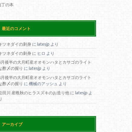
包丁の本
最近のコメント
キツネダイの刺身
に
latesjp
より
キツネダイの刺身
に
ヒロ
より
8月後半の大月町産オオモンハタとカサゴのライト
な酢〆の握り
に
latesjp
より
8月後半の大月町産オオモンハタとカサゴのライト
な酢〆の握り
に
機械のアッシュ
より
松田川 産晩秋のヒラスズキのお造り他
に
latesjp
よ
り
アーカイブ