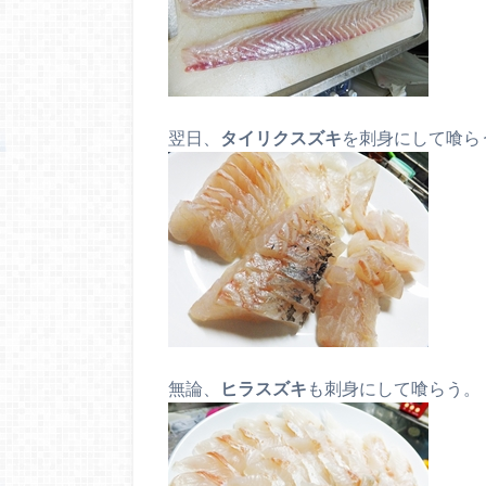
翌日、
タイリクスズキ
を刺身にして喰ら
無論、
ヒラスズキ
も刺身にして喰らう。