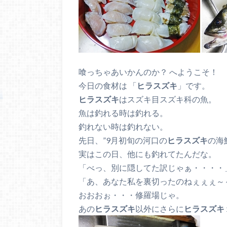
喰っちゃあいかんのか？ へようこそ！
今日の食材は 「
ヒラスズキ
」です。
ヒラスズキ
はスズキ目スズキ科の魚。
魚は釣れる時は釣れる。
釣れない時は釣れない。
先日、”9月初旬の河口の
ヒラスズキ
の海
実はこの日、他にも釣れてたんだな。
「べっ、別に隠してた訳じゃぁ・・・・
「あ、あなた私を裏切ったのねぇぇぇ～
おおおぉ・・・修羅場じゃ。
あの
ヒラスズキ
以外にさらに
ヒラスズキ