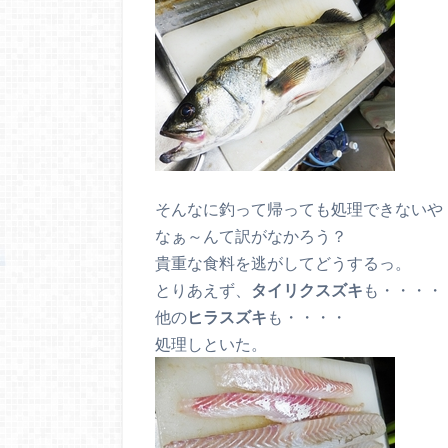
そんなに釣って帰っても処理できないや
なぁ～んて訳がなかろう？
貴重な食料を逃がしてどうするっ。
とりあえず、
タイリクスズキ
も・・・・
他の
ヒラスズキ
も・・・・
処理しといた。