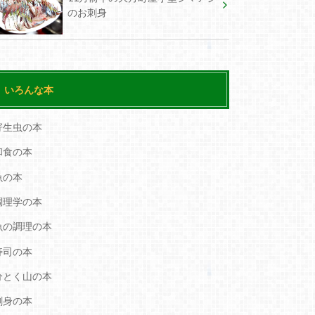
のお刺身
いろんな本
寄生虫の本
和食の本
魚の本
調理学の本
魚の調理の本
寿司の本
分とく山の本
刺身の本