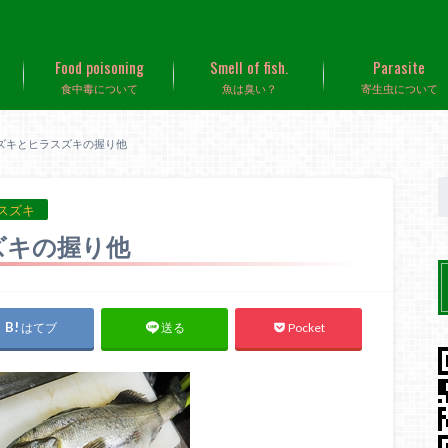
Food poisoning
Smell of fish.
Parasite
食中毒について
魚は臭い？
寄生虫について
ズキとヒラスズキの握り他
スズキ
ズキの握り他
はてブ
Pocket
送る