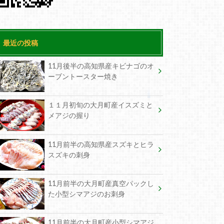
最近の投稿
11月後半の高知県産キビナゴのオ
ーブントースター焼き
１１月初旬の大月町産イスズミと
メアジの握り
11月前半の高知県産スズキとヒラ
スズキの刺身
11月前半の大月町産真空パックし
た小型シマアジのお刺身
11月前半の大月町産小型シマアジ