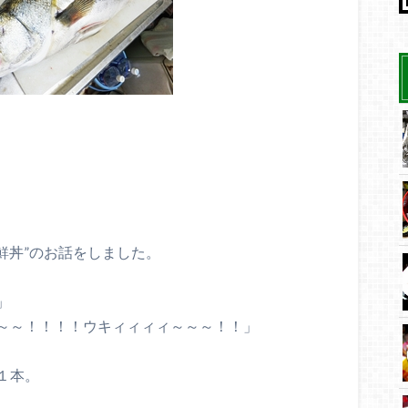
鮮丼”のお話をしました。
」
～～！！！！ウキィィィィ～～～！！」
１本。